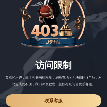
访问限制
尊敬的用户，由于相关法律限制，您所在地区无法访问J9产品，对
此造成的不便，我们深表歉意，您如有疑问请联系客服。
联系客服