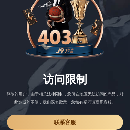
访问限制
尊敬的用户，由于相关法律限制，您所在地区无法访问J9产品，对
此造成的不便，我们深表歉意，您如有疑问请联系客服。
联系客服