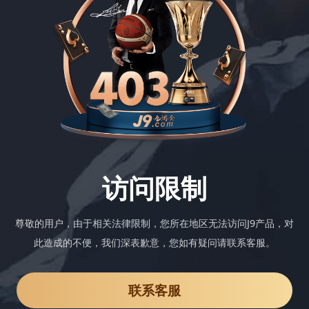
访问限制
尊敬的用户，由于相关法律限制，您所在地区无法访问J9产品，对
此造成的不便，我们深表歉意，您如有疑问请联系客服。
联系客服