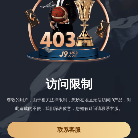
访问限制
尊敬的用户，由于相关法律限制，您所在地区无法访问J9产品，对
此造成的不便，我们深表歉意，您如有疑问请联系客服。
联系客服